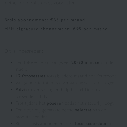
kleine momenten vast voor later.
Basis abonnement: €65 per maand
MFH signature abonnement: €99 per maand
Dit is inbegrepen:
Een fotosessie van ongeveer
20-30 minuten
in de
studio
12 fotosessies
totaal; iedere maand een fotoshoot
Van geboorte tot eerste verjaardag vast laten leggen
Advies
over styling en hulp bij het kiezen van
passende outfits
Tips tijdens het
poseren
zodat het natuurlijk oogt
Een door mij gemaakte eerste
selectie
van de
mooiste beelden
Bij het basis abonnement een
foto-accordeon
als