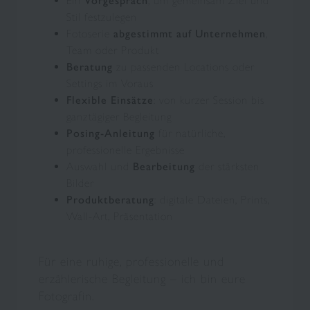
Ein
Vorgespräch
, um gemeinsam Ziel und
Stil festzulegen
Fotoserie
abgestimmt auf Unternehmen
,
Team oder Produkt
Beratung
zu passenden Locations oder
Settings im Voraus
Flexible Einsätze
: von kurzer Session bis
ganztägiger Begleitung
Posing-Anleitung
für natürliche,
professionelle Ergebnisse
Auswahl und
Bearbeitung
der stärksten
Bilder
Produktberatung
: digitale Dateien, Prints,
Wall-Art, Präsentation
Für eine ruhige, professionelle und
erzählerische Begleitung – ich bin eure
Fotografin.