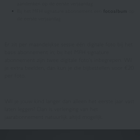
aandenken op de eerste verjaardag
Bij het MFH signature abonnement een
fotoalbum
op
de eerste verjaardag
Er zit per maandelijkse sessie één digitale foto bij het
basis abonnement in; bij het MFH signature
abonnement zijn twee digitale foto's inbegrepen. Wil
je extra beelden, dan kun je die bijbestellen voor €20
per foto.
Wil je jouw kind langer dan alleen het eerste jaar vast
laten leggen? Dan is verlenging van het
jaarabonnement natuurlijk altijd mogelijk.