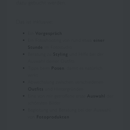
dazu gebucht werden.
Das ist inklusive:
Ein
Vorgespräch
Ein Fotoshooting von rund etwa
einer
Stunde
im Fotostudio
Beratung zu
Styling
und Hilfe bei der
Auswahl deiner Outfits
Tipps beim
Posen
, damit es natürlich
wirkt
Abwechslung zwischen verschiedenen
Outfits
und Hintergründen
Eine von mir getroffene erste
Auswahl
der
schönsten Bilder
Begleitung und Beratung bei der Auswahl
von
Fotoprodukten