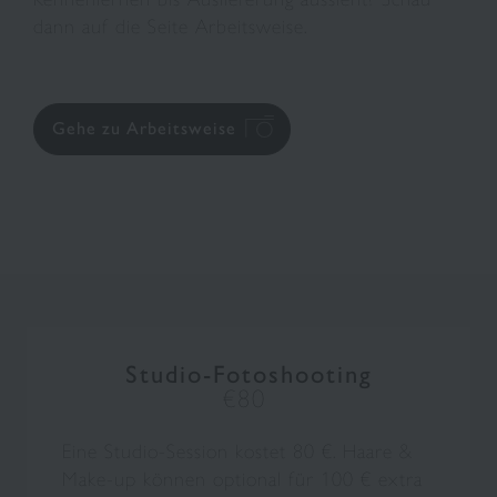
dann auf die Seite Arbeitsweise.
Gehe zu Arbeitsweise
Studio-Fotoshooting
€80
Eine Studio-Session kostet 80 €. Haare &
Make-up können optional für 100 € extra